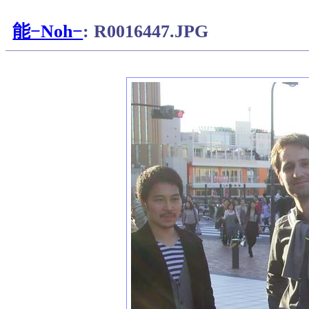
能−Noh−
: R0016447.JPG