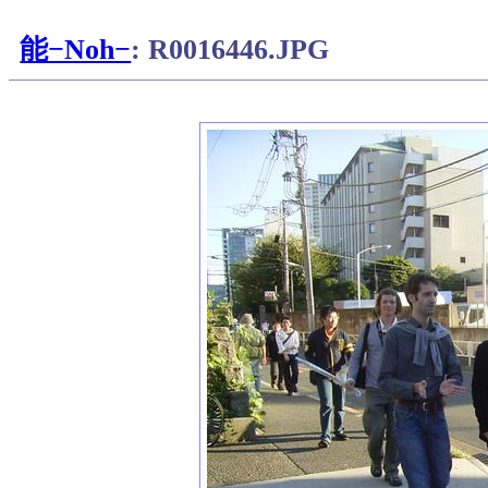
能−Noh−
: R0016446.JPG