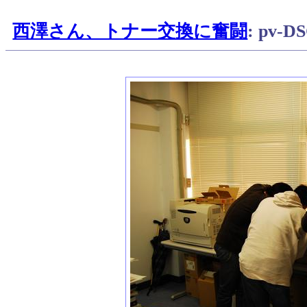
西澤さん、トナー交換に奮闘
: pv-D