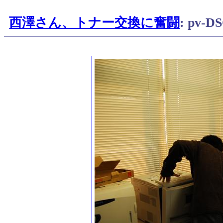
西澤さん、トナー交換に奮闘
: pv-D