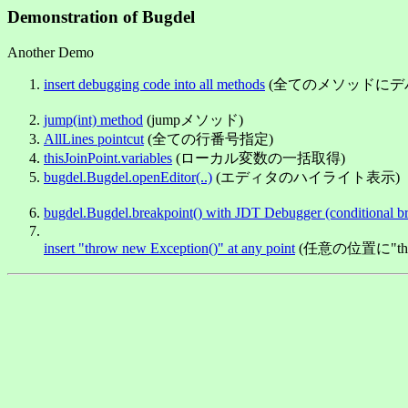
Demonstration of Bugdel
Another Demo
insert debugging code into all methods
(全てのメソッドにデ
jump(int) method
(jumpメソッド)
AllLines pointcut
(全ての行番号指定)
thisJoinPoint.variables
(ローカル変数の一括取得)
bugdel.Bugdel.openEditor(..)
(エディタのハイライト表示)
bugdel.Bugdel.breakpoint() with JDT Debugger (conditional br
insert "throw new Exception()" at any point
(任意の位置に"throw