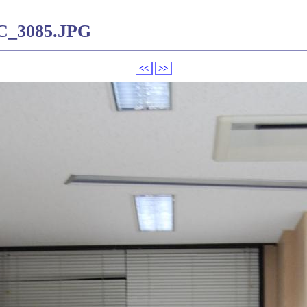
SC_3085.JPG
<<
>>