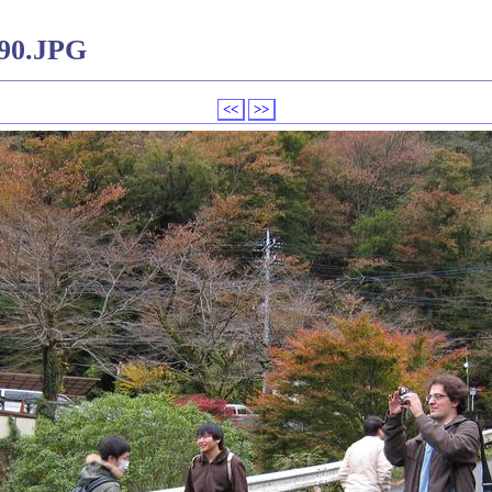
90.JPG
<<
>>