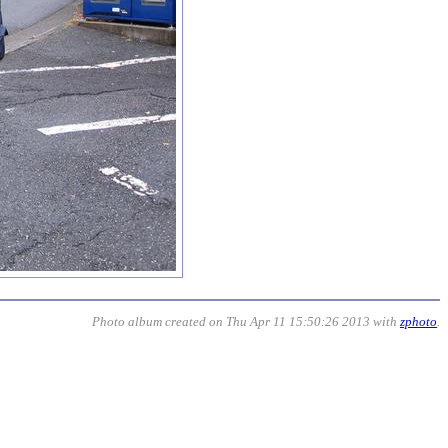
Photo album created on Thu Apr 11 15:50:26 2013 with
zphoto
.