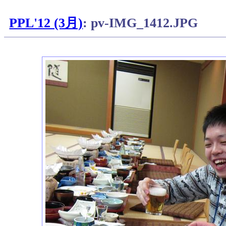
PPL'12 (3月)
: pv-IMG_1412.JPG