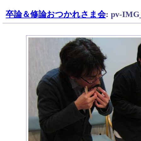
卒論＆修論おつかれさま会
: pv-IMG