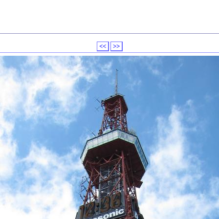
<<
>>