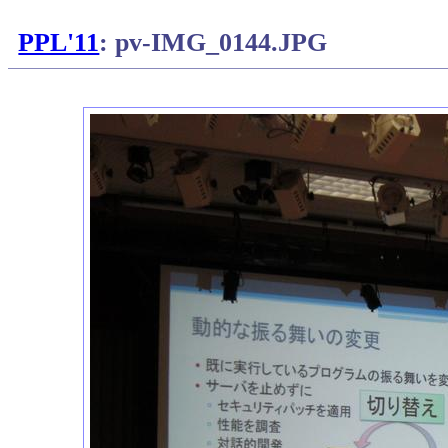
PPL'11
: pv-IMG_0144.JPG