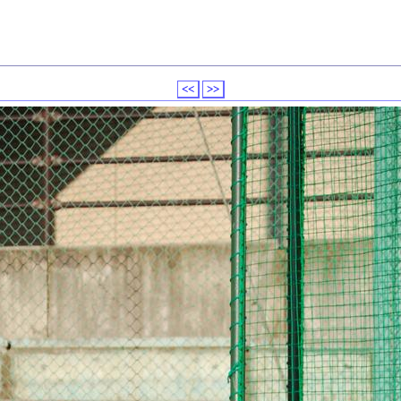
<<
>>