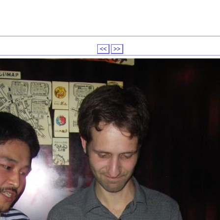
<<
>>