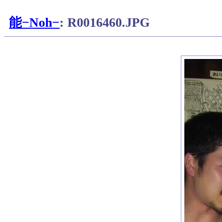
能−Noh−
: R0016460.JPG