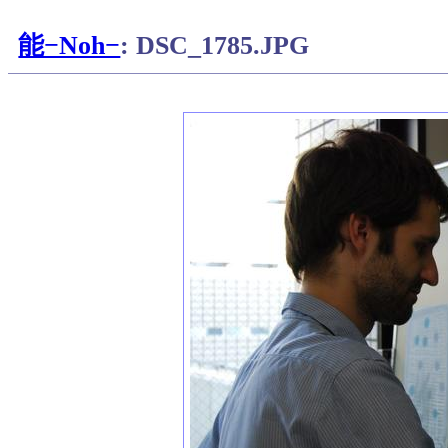
能−Noh−
: DSC_1785.JPG