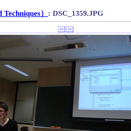
 Techniques）
: DSC_1359.JPG
<<
>>