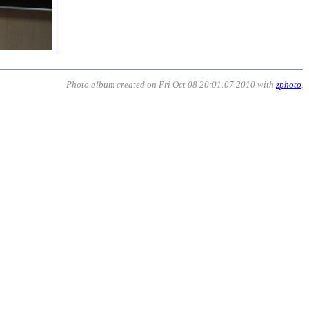
Photo album created on Fri Oct 08 20:01:07 2010 with
zphoto
.