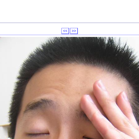
<<
>>