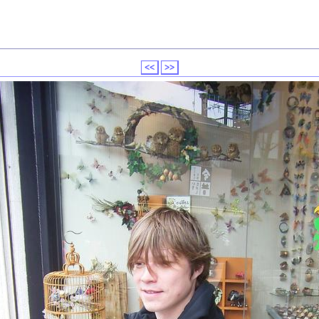
<<
>>