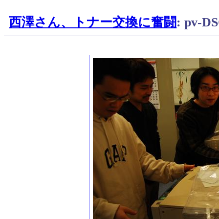
西澤さん、トナー交換に奮闘
: pv-D