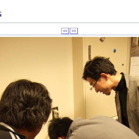
G
<<
>>