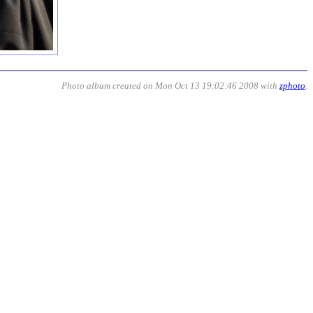
Photo album created on Mon Oct 13 19:02:46 2008 with
zphoto
.