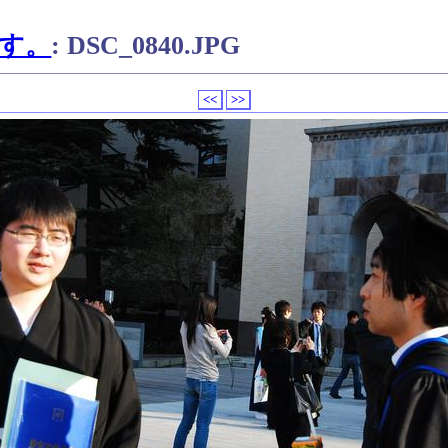
す。
: DSC_0840.JPG
<<
>>