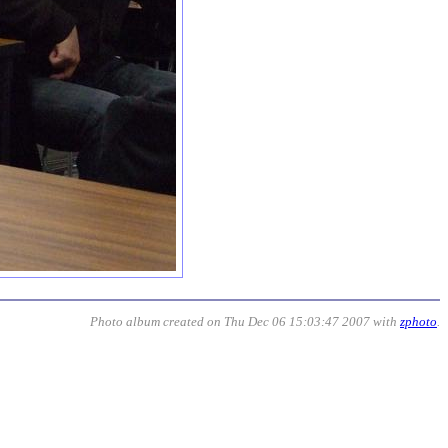
Photo album created on Thu Dec 06 15:03:47 2007 with
zphoto
.