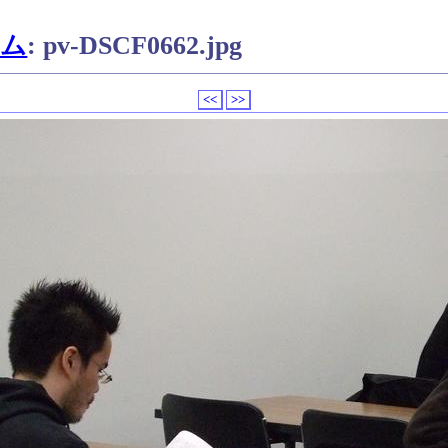
ウム
: pv-DSCF0662.jpg
<<
>>