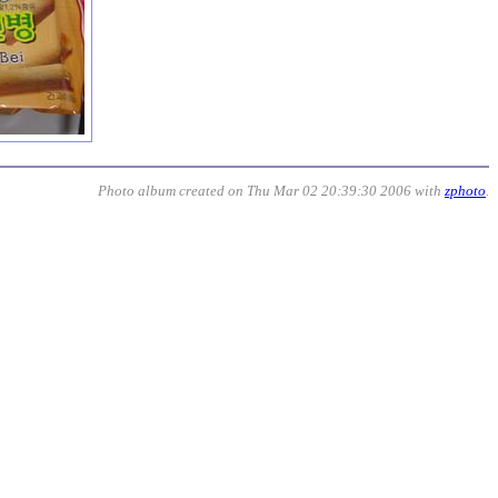
Photo album created on Thu Mar 02 20:39:30 2006 with
zphoto
.