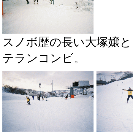
スノボ歴の長い大塚嬢と
テランコンビ。